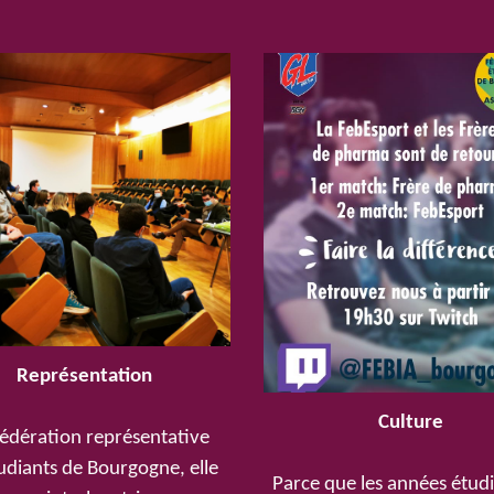
Représentation
Culture
édération représentative
udiants de Bourgogne, elle
Parce que les années étud