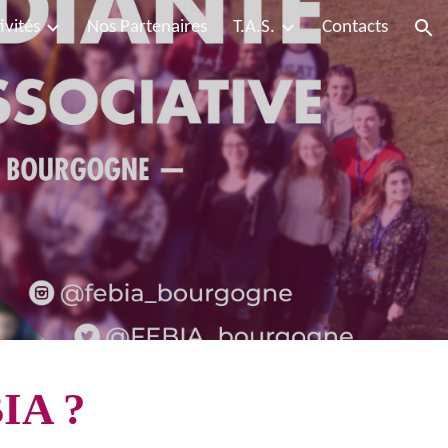
ivités
Nos Partenaires
T.A.S.
Contacts
ion
BIA ?