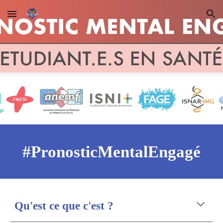
Skip to main content
Skip to navigation
#PronosticMentalEngagé
Qu'est ce que c'est ?